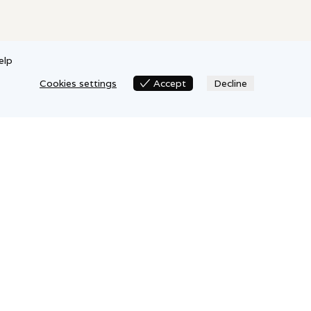
elp
Cookies settings
Accept
Decline
Cookies settings
Copyrights ©
2026
ADHD Coach
Ola. All rights reserved.